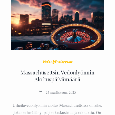
Vedonlyöntioppaat
Massachusettsin Vedonlyönnin
Aloituspäivämäärä
24 maaliskuun, 2025
Urheiluvedonlyönnin aloitus Massachusettsissa on aihe,
joka on herättänyt paljon keskustelua ja odotuksia. On