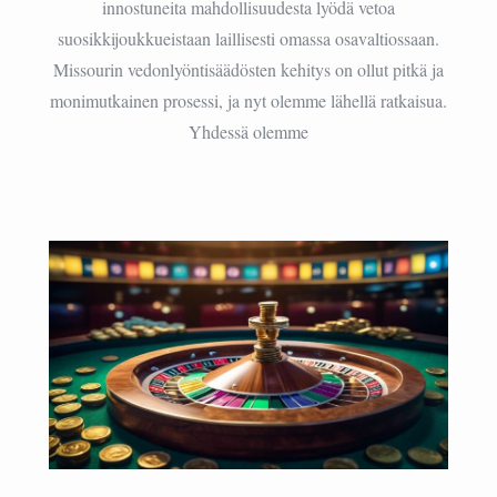
innostuneita mahdollisuudesta lyödä vetoa
suosikkijoukkueistaan laillisesti omassa osavaltiossaan.
Missourin vedonlyöntisäädösten kehitys on ollut pitkä ja
monimutkainen prosessi, ja nyt olemme lähellä ratkaisua.
Yhdessä olemme