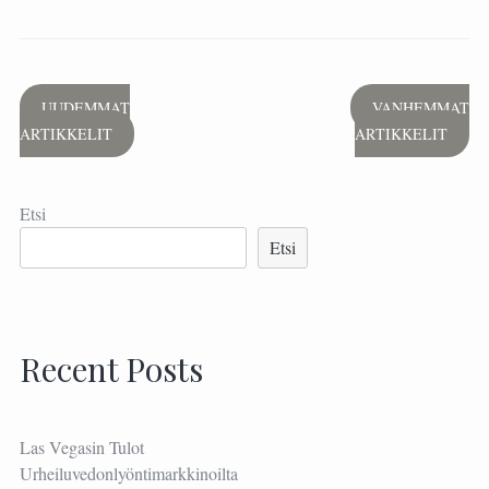
Artikkelien
UUDEMMAT
VANHEMMAT
ARTIKKELIT
ARTIKKELIT
selaus
Etsi
Etsi
Recent Posts
Las Vegasin Tulot
Urheiluvedonlyöntimarkkinoilta