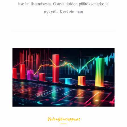
itse laillistamisesta. Osavaltioiden päätöksenteko ja
nykytila Korkeimman
Vedonlyöntioppaat