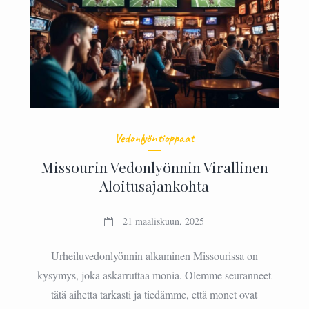
Vedonlyöntioppaat
Missourin Vedonlyönnin Virallinen
Aloitusajankohta
21 maaliskuun, 2025
Urheiluvedonlyönnin alkaminen Missourissa on
kysymys, joka askarruttaa monia. Olemme seuranneet
tätä aihetta tarkasti ja tiedämme, että monet ovat