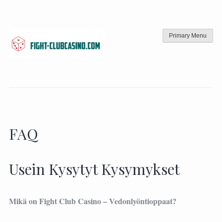
Skip
to
content
Primary Menu
FAQ
Usein Kysytyt Kysymykset
Mikä on Fight Club Casino – Vedonlyöntioppaat?