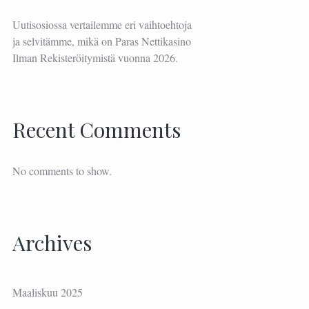
Uutisosiossa vertailemme eri vaihtoehtoja
ja selvitämme, mikä on
Paras Nettikasino
Ilman Rekisteröitymistä
vuonna 2026.
Recent Comments
No comments to show.
Archives
Maaliskuu 2025