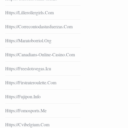
Https://lillerollergirls.com
Https://correcontodastusfuerzas.com
Https://maratoborriol.org
Https://canadians-Online-Casino.com
Https://freeslotsvegas.icu
Https://firstrateroulette.com
Https://fujipon.info
Https://fomosports.me
Https://cvibelgium.com