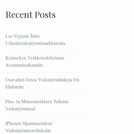
Recent Posts
Las Vegasin Tulot
Urheiluvedonlyöntimarkkinoilta
Kentuckyn Verkkovedolyönnin
Avautumisaikataulu
Osavaltiot Joissa Vedonlyöntilakeja On
Ehdotettu
Plus- Ja Miinusmerkkien Tulkinta
Vedonlyönnissä
IPhonen Sijaintiasetukset
Vedonlyöntisovelluksille