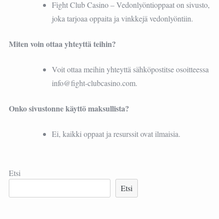
Fight Club Casino – Vedonlyöntioppaat on sivusto,
joka tarjoaa oppaita ja vinkkejä vedonlyöntiin.
Miten voin ottaa yhteyttä teihin?
Voit ottaa meihin yhteyttä sähköpostitse osoitteessa
info@fight-clubcasino.com
.
Onko sivustonne käyttö maksullista?
Ei, kaikki oppaat ja resurssit ovat ilmaisia.
Etsi
Etsi