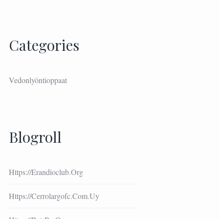
Categories
Vedonlyöntioppaat
Blogroll
Https://erandioclub.org
Https://cerrolargofc.com.uy