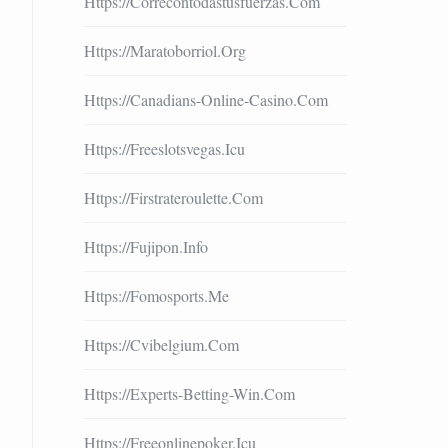
Https://correcontodastusfuerzas.com
Https://maratoborriol.org
Https://canadians-Online-Casino.com
Https://freeslotsvegas.icu
Https://firstrateroulette.com
Https://fujipon.info
Https://fomosports.me
Https://cvibelgium.com
Https://experts-Betting-Win.com
Https://freeonlinepoker.icu