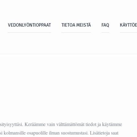
VEDONLYÖNTIOPPAAT
TIETOA MEISTÄ
FAQ
KÄYTTÖ
sityisyyttäsi. Keräämme vain välttämättömät tiedot ja käytämme
 kolmansille osapuolille ilman suostumustasi. Lisätietoja saat