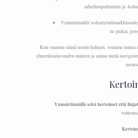
urheilutapahtumiin ja -koht
Ymmärtämällä vedonlyöntimarkkinoiden 
ne paikat, joi
Kun otamme nämä termit haltuun, voimme tuntea i
yhteenkuuluvuuden tunteen ja auttaa meitä navigo
menes
Kertoim
Ymmärtämällä sekä kertoimet että linja
voittom
Kertoi