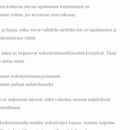
don kohteena olevan tapahtuman toteutuminen on.
imme voittaa, jos arviomme osuu oikeaan.
a linjoja, jotka voivat vaihdella merkittävästi eri tapahtumien ja
itoimistojen välillä.
, miten ne heijastavat vedonlyöntimarkkinoiden käsityksiä. Tämä
o auttaa meitä:
aan vedonlyöntistrategioitamme.
mään parhaat mahdollisuudet.
en ne maksetaan takaisin, mikä vaikuttaa suoraan mahdollisiin
oittoihimme.
 keskustelemalla muiden vedonlyöjien kanssa, voimme laajentaa