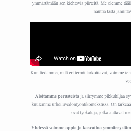
ymmärtämään sen kiehtovia piirteitä. Me olemme tääl
nauttia tästä jännit
Kun tiedämme, mitä eri termit tarkoittavat, voimme te
ve
Aloitamme perusteista
ja siirrymme pikkuhiljaa sy
kuulemme urheiluvedonlyöntikontekstissa. On tärkeää m
ovat työkaluja, jotka auttavat 
Yhdessä voimme oppia ja kasvattaa ymmärrystäm