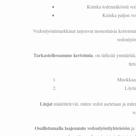
Kuinka todennäköistä ve
Kuinka paljon vo
Vedonlyöntimarkkinat tarjoavat monenlaisia kertoimia j
vedonlyönt
Tarkastellessamme kertoimia
, on tärkeää ymmärtää
tiet
Muokkaam
Löytä
Linjat
määrittelevät, miten vedot asetetaan ja mit
v
Osallistumalla laajemmin vedonlyöntiyhteisöön
ja