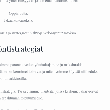
Tämä yhteisöllisyys tarjoaa meille mahdollisuuden:
Oppia uutta.
Jakaa kokemuksia.
ia ja strategisesti vahvoja vedonlyöntipäätöksiä.
ntistrategiat
imme parantaa vedonlyöntitaitojamme ja maksimoida
 miten kertoimet toimivat ja miten voimme käyttää niitä eduksi
öntimarkkinoilla.
istrategia. Tässä etsimme tilanteita, joissa kertoimet aliarvioivat
 tapahtuman toteutumiselle.