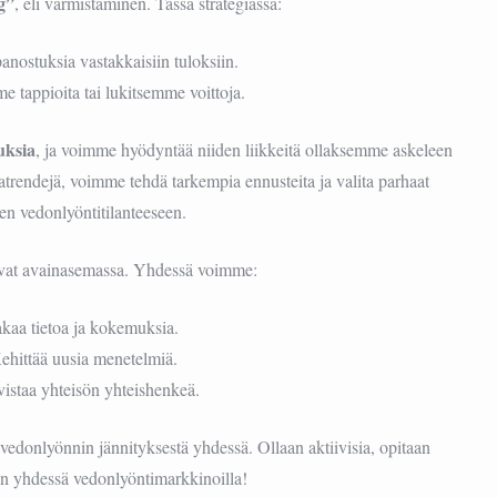
g”
, eli varmistaminen. Tässä strategiassa:
nostuksia vastakkaisiin tuloksiin.
 tappioita tai lukitsemme voittoja.
uksia
, ja voimme hyödyntää niiden liikkeitä ollaksemme askeleen
trendejä, voimme tehdä tarkempia ennusteita ja valita parhaat
een vedonlyöntitilanteeseen.
vat avainasemassa. Yhdessä voimme:
akaa tietoa ja kokemuksia.
ehittää uusia menetelmiä.
istaa yhteisön yhteishenkeä.
edonlyönnin jännityksestä yhdessä. Ollaan aktiivisia, opitaan
än yhdessä vedonlyöntimarkkinoilla!