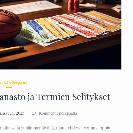
onlyöntioppaat
nasto ja Termien Selitykset
artikkelissa
aliskuun, 2025
Kommentit pois päältä
Urheiluvedonlyönnin
Sanasto
mutkaiselta ja hämmentävältä, mutta yhdessä voimme oppia
ja