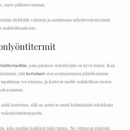
n, myös palkitsevamman.
ään älykkäitä valintoja ja nauttimaan urheiluvedonlyönnin
ta mahdollisuuksista.
onlyöntitermit
yöntitermeihin
, joita jokaisen vedonlyöjän on hyvä tuntea. Kun
kertoimet
ärrämme, että
ovat avainasemassa päätöksiämme
tapahtuma voi toteutua, ja kertovat meille mahdollisen tuoton
noksestamme.
äitä kertoimia, sillä ne auttavat meitä kehittämään tehokkaita
vedonlyöntistrategioita.
i, joka meidän kaikkien tulisi tuntea. Ne viittaavat erilaisiin