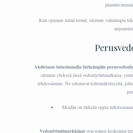
jännittävämmä
Kun opimme nämä termit, olemme valmiimpia tekem
tarjoamis
Perusved
Aloitetaan tutustumalla tärkeimpiin perusvedonl
olemme yhdessä tässä vedonlyöntimatkassa, ymm
tehdessämme. Ne edustavat todennäköisyyttä, jolla 
pa
Meidän on tärkeää oppia tulkitsemaan n
Vedonlyöntimarkkinat
ovat toinen keskeinen term