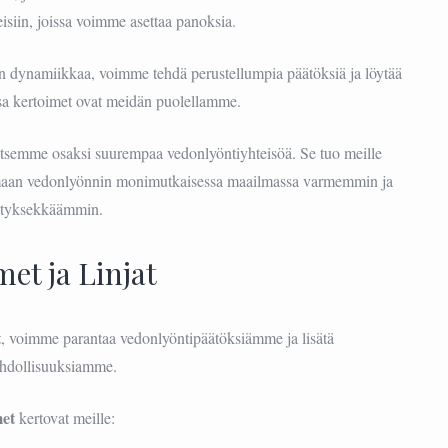
eisiin, joissa voimme asettaa panoksia.
dynamiikkaa, voimme tehdä perustellumpia päätöksiä ja löytää
ssa kertoimet ovat meidän puolellamme.
tsemme osaksi suurempaa vedonlyöntiyhteisöä. Se tuo meille
imaan vedonlyönnin monimutkaisessa maailmassa varmemmin ja
tyksekkäämmin.
et ja Linjat
t
, voimme parantaa vedonlyöntipäätöksiämme ja lisätä
ahdollisuuksiamme.
met
kertovat meille: