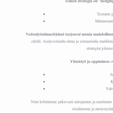
Toinen strategia on ”hedgin
Teemme pa
Minimoimme
Vedonlyöntimarkkinat tarjoavat monia mahdollisu
edellä. Analysoimalla dataa ja seuraamalla markkina
strategiat jokais
Yhteistyö ja oppiminen
o
J
K
Vahv
Näin kehitämme jatkuvasti taitojamme ja nautimme v
toisiltamme ja menestytä